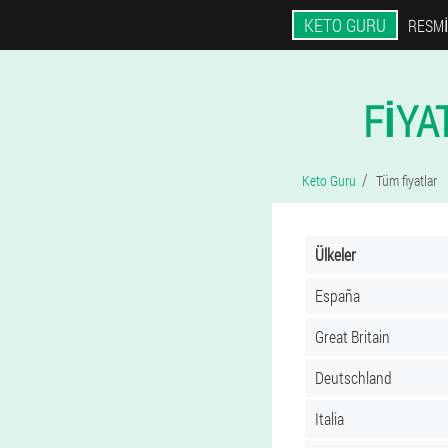
KETO GURU
RESMI
FIYA
Keto Guru
Tüm fiyatlar
Ülkeler
España
Great Britain
Deutschland
Italia