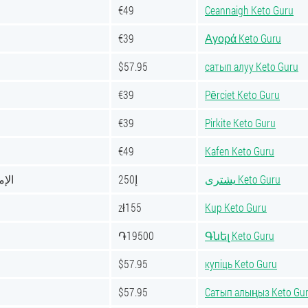
€49
Ceannaigh Keto Guru
€39
Αγορά Keto Guru
$57.95
сатып алуу Keto Guru
€39
Pērciet Keto Guru
€39
Pirkite Keto Guru
€49
Kafen Keto Guru
يشترى Keto Guru
إ250
الإم
zł155
Kup Keto Guru
֏19500
Գնել Keto Guru
$57.95
купіць Keto Guru
$57.95
Сатып алыңыз Keto Gu