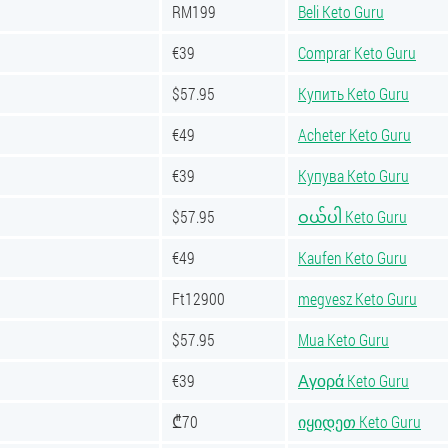
RM199
Beli Keto Guru
€39
Comprar Keto Guru
$57.95
Купить Keto Guru
€49
Acheter Keto Guru
€39
Купува Keto Guru
$57.95
ဝယ်ပါ Keto Guru
€49
Kaufen Keto Guru
Ft12900
megvesz Keto Guru
$57.95
Mua Keto Guru
€39
Αγορά Keto Guru
₾70
იყიდეთ Keto Guru