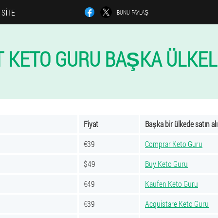
 SITE
BUNU PAYLAŞ
T KETO GURU BAŞKA ÜLKE
Fiyat
Başka bir ülkede satın al
€39
Comprar Keto Guru
$49
Buy Keto Guru
€49
Kaufen Keto Guru
€39
Acquistare Keto Guru