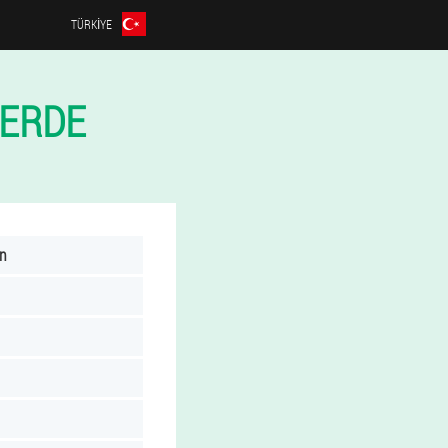
TÜRKIYE
LERDE
ın