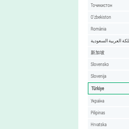
Точикистон
O'zbekiston
România
لكة العربية السعودية
新加坡
Slovensko
Slovenija
Türkiye
Україна
Pilipinas
Hrvatska