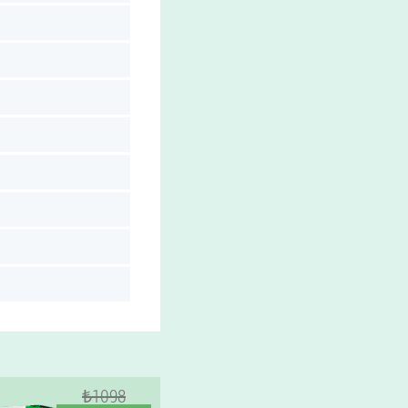
₺1098