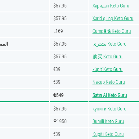
$57.95
Харидан Keto Guru
$57.95
Xarid qiling Keto Guru
L169
Cumpără Keto Guru
المم
$57.95
يشترى Keto Guru
$57.95
购买 Keto Guru
€39
kúpiť Keto Guru
€39
Nakup Keto Guru
₺549
Satın Al Keto Guru
$57.95
купити Keto Guru
₱1950
Bumili Keto Guru
€39
Kupiti Keto Guru